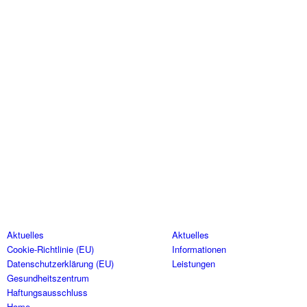
ucht
er
ss ein
eine
SEITEN
KATEGORIEN
Aktuelles
Aktuelles
Cookie-Richtlinie (EU)
Informationen
Datenschutzerklärung (EU)
Leistungen
Gesundheitszentrum
Haftungsausschluss
Home